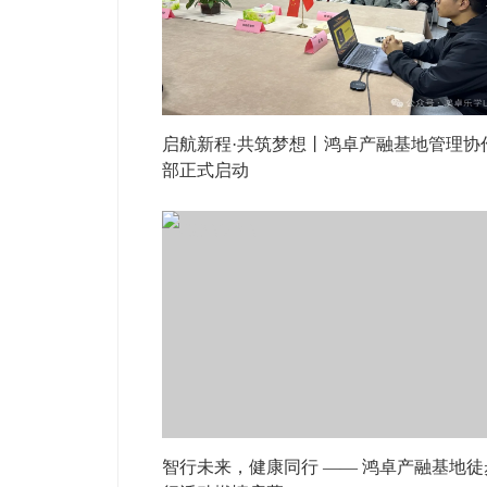
启航新程·共筑梦想丨鸿卓产融基地管理协
部正式启动
智行未来，健康同行 —— 鸿卓产融基地徒