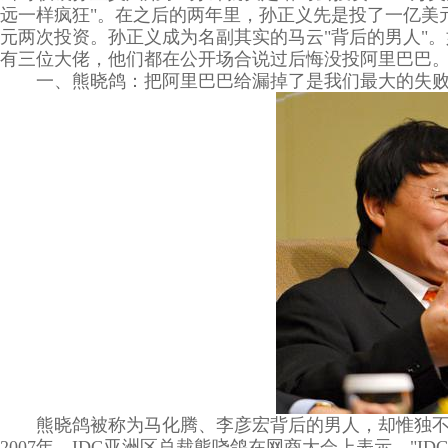
远一样疯狂"。在之后的两年里，孙正义先是投了一亿美元
元两次投资。孙正义成为名副其实的马云"背后的男人"
有三位大佬，他们都在公开场合说过后悔没投阿里巴巴
一、熊晓鸽：把阿里巴巴给漏掉了是我们最大的失
熊晓鸽被称为马化腾、李彦宏背后的男人，却惟独
2007年，IDG亚洲区总裁熊哓鸽在网商大会上表示，"