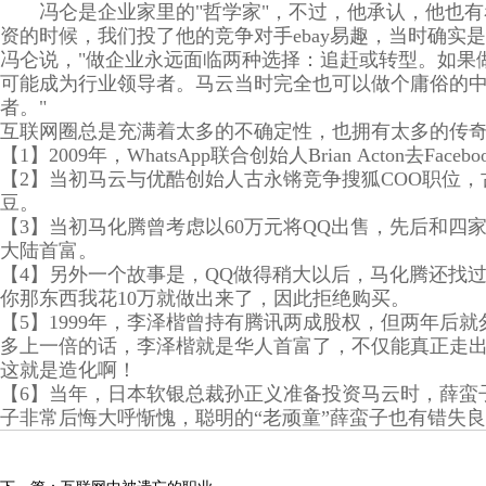
冯仑是企业家里的"哲学家"，不过，他承认，他也有
资的时候，我们投了他的竞争对手ebay易趣，当时确实
冯仑说，"做企业永远面临两种选择：追赶或转型。如果
可能成为行业领导者。马云当时完全也可以做个庸俗的中
者。"
互联网圈总是充满着太多的不确定性，也拥有太多的传
【1】2009年，WhatsApp联合创始人Brian Acton去Fac
【2】当初马云与优酷创始人古永锵竞争搜狐COO职位
豆。
【3】当初马化腾曾考虑以60万元将QQ出售，先后和四
大陆首富。
【4】另外一个故事是，QQ做得稍大以后，马化腾还找过
你那东西我花10万就做出来了，因此拒绝购买。
【5】1999年，李泽楷曾持有腾讯两成股权，但两年后
多上一倍的话，李泽楷就是华人首富了，不仅能真正走
这就是造化啊！
【6】当年，日本软银总裁孙正义准备投资马云时，薛蛮
子非常后悔大呼惭愧，聪明的“老顽童”薛蛮子也有错失