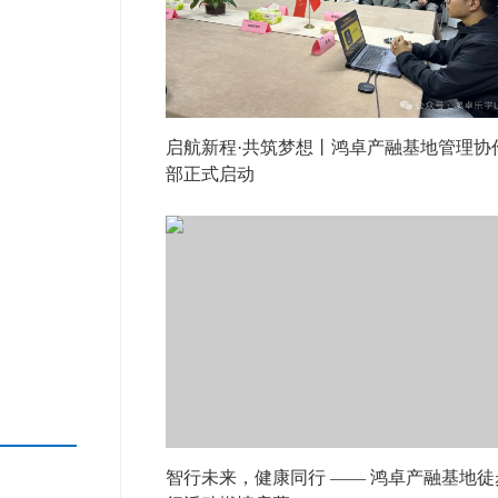
启航新程·共筑梦想丨鸿卓产融基地管理协
部正式启动
智行未来，健康同行 —— 鸿卓产融基地徒