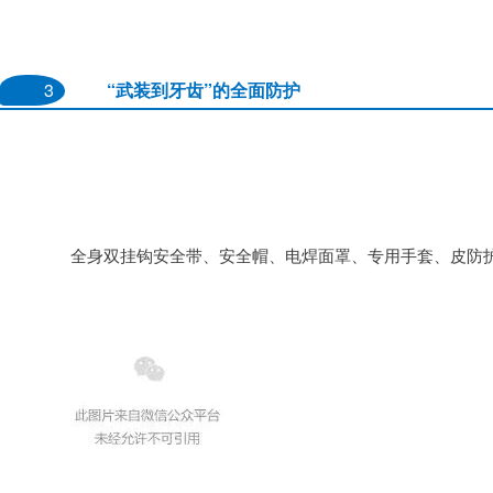
3
“武装到牙齿”的全面防护
		全身双挂钩安全带、安全帽、电焊面罩、专用手套、皮防护服、护目镜、呼吸保护、辐射保护、安全鞋、用心制成的电焊火花防护容器！
