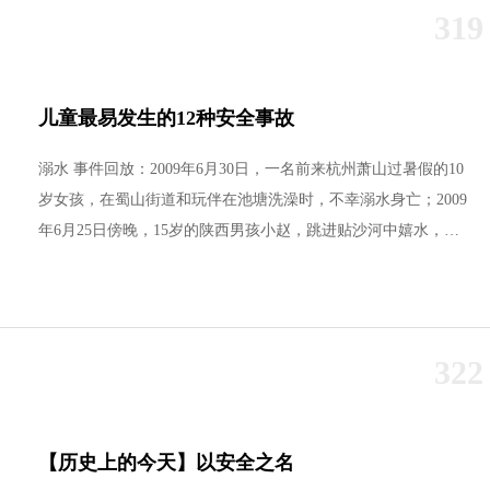
告和调查处理条例>罚款处罚暂行......
319
儿童最易发生的12种安全事故
溺水 事件回放：2009年6月30日，一名前来杭州萧山过暑假的10
岁女孩，在蜀山街道和玩伴在池塘洗澡时，不幸溺水身亡；2009
年6月25日傍晚，15岁的陕西男孩小赵，跳进贴沙河中嬉水，再
也醒不过来了；2009年7月6日，一名11岁男孩在杭州建德一游泳
馆溺水昏迷；2009年7月21日中午，一名11岁男孩和同伴在湖墅
南路德胜路旁霞湾桥下的河里摸鱼，溺水身亡，孩子的父母是安
徽籍民工，当时正在家里睡午觉。 支招：首先要加强对孩子的监
322
管，不让孩......
【历史上的今天】以安全之名