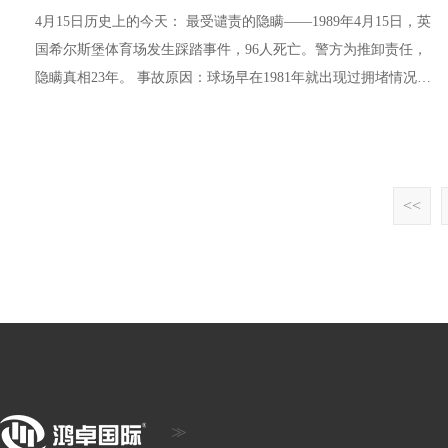
4月15日历史上的今天： 最受谴责的隐瞒——1989年4月15日，英
国希尔斯堡体育场发生踩踏事件，96人死亡。警方为推卸责任，
隐瞒真相23年。 事故原因：球场早在1981年就出现过拥堵情况，
安全隐患一直未整改；警方应急方案缺失；事后救护工作不当，
导致原本有生还可能的41人丧生。 1989年4月15日，英格兰足总
杯半决赛利物浦对战诺丁汉森林，比赛开始后，场外数千名球迷
未能入场。警官开启了一个大门却没有给予必要的引导，致使几
<<
千名球......